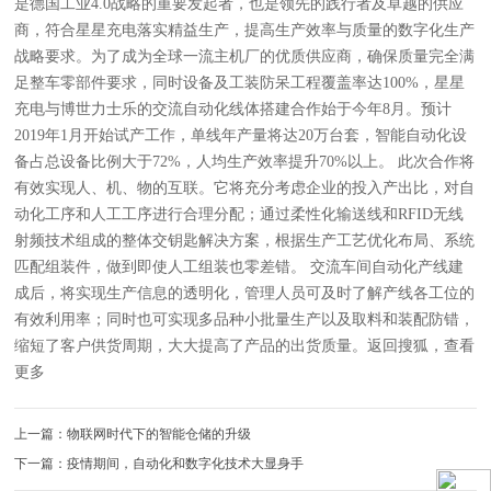
是德国工业4.0战略的重要发起者，也是领先的践行者及卓越的供应
商，符合星星充电落实精益生产，提高生产效率与质量的数字化生产
战略要求。为了成为全球一流主机厂的优质供应商，确保质量完全满
足整车零部件要求，同时设备及工装防呆工程覆盖率达100%，星星
充电与博世力士乐的交流自动化线体搭建合作始于今年8月。预计
2019年1月开始试产工作，单线年产量将达20万台套，智能自动化设
备占总设备比例大于72%，人均生产效率提升70%以上。 此次合作将
有效实现人、机、物的互联。它将充分考虑企业的投入产出比，对自
动化工序和人工工序进行合理分配；通过柔性化输送线和RFID无线
射频技术组成的整体交钥匙解决方案，根据生产工艺优化布局、系统
匹配组装件，做到即使人工组装也零差错。 交流车间自动化产线建
成后，将实现生产信息的透明化，管理人员可及时了解产线各工位的
有效利用率；同时也可实现多品种小批量生产以及取料和装配防错，
缩短了客户供货周期，大大提高了产品的出货质量。返回搜狐，查看
更多
上一篇：物联网时代下的智能仓储的升级
下一篇：疫情期间，自动化和数字化技术大显身手