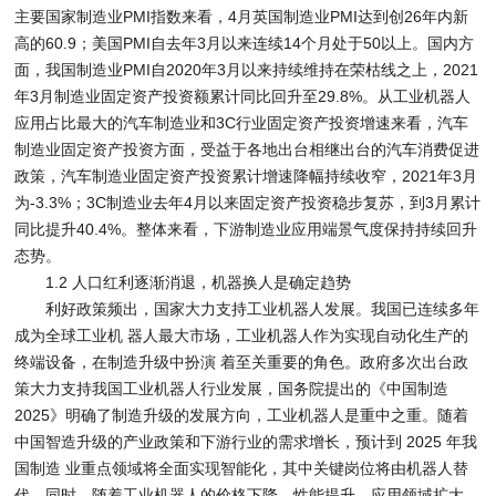
主要国家制造业PMI指数来看，4月英国制造业PMI达到创26年内新
高的60.9；美国PMI自去年3月以来连续14个月处于50以上。国内方
面，我国制造业PMI自2020年3月以来持续维持在荣枯线之上，2021
年3月制造业固定资产投资额累计同比回升至29.8%。从工业机器人
应用占比最大的汽车制造业和3C行业固定资产投资增速来看，汽车
制造业固定资产投资方面，受益于各地出台相继出台的汽车消费促进
政策，汽车制造业固定资产投资累计增速降幅持续收窄，2021年3月
为-3.3%；3C制造业去年4月以来固定资产投资稳步复苏，到3月累计
同比提升40.4%。整体来看，下游制造业应用端景气度保持持续回升
态势。
1.2 人口红利逐渐消退，机器换人是确定趋势
利好政策频出，国家大力支持工业机器人发展。我国已连续多年
成为全球工业机 器人最大市场，工业机器人作为实现自动化生产的
终端设备，在制造升级中扮演 着至关重要的角色。政府多次出台政
策大力支持我国工业机器人行业发展，国务院提出的《中国制造
2025》明确了制造升级的发展方向，工业机器人是重中之重。随着
中国智造升级的产业政策和下游行业的需求增长，预计到 2025 年我
国制造 业重点领域将全面实现智能化，其中关键岗位将由机器人替
代。同时，随着工业机器人的价格下降、性能提升、应用领域扩大，