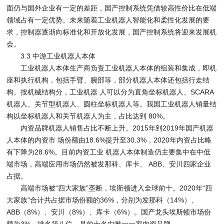
面仍与国外企业有一定的差距，国产控制系统凭借较高性价比在低端
领域占有一定优势。未来随着工业机器人智能化和柔性化发展的要
求，控制器逐渐向标准化和开放化发展，国产控制系统将迎来发展机
会。
3.3 中游工业机器人本体
工业机器人本体生产商负责工业机器人本体的组装和集成，即机
座和执行机构，包括手臂、腕部等，部分机器人本体还包括行走结
构。按机械结构分，工业机器 人可以分为直角坐标机器人、SCARA
机器人、关节型机器人、圆柱坐标机器人等。我国工业机器人销量结
构以坐标机器人和关节机器人为主，占比达到 80%。
内资品牌机器人销售占比不断上升。2015年到2019年国产机器
人本体的内资市 场份额由18.6%提升至30.3%，2020年内资占比略
有下降为28.6%。目前内资工业 机器人本体制造仍主要集中在中低
端市场，高端应用市场仍然被发那科、库卡、 ABB、安川四家企业
占据。
高端市场被“四大家族”垄断，埃斯顿进入全球前十。2020年“四
大家族”合计共占据市场份额的36%，分别为发那科（14%）、
ABB（8%）、安川（8%）、库卡（6%）。国产龙头埃斯顿市场份
额为3%，排名第八位，是前十名中唯一一家内资品牌。