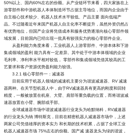
50%以上、国内60%左右的份额。从产业链环节来看，四大家族在上
游零部件和中游机器人本体制造环节占据主导地位，而国内企业由于
自主核心技术较少、机器人技术水平较低、产品主要 面向低端产
品。不过随着近年来国产机器人自主化率不断提升，虽然外资仍然占
有优势地位，但国产企业将凭借成本和服务优势逐渐向核心零部件领
域发展，目前国内已经出现一批具有较强实力的核心零部件企业。
从盈利能力角度来看，工业机器人上游零部件、中游本体和下游
集成领域的盈利 能力具有一定差异。其中处于中游本体领域的企业
毛利率、净利率水平相对较低， 零部件和集成领域凭借其较高的工
艺要求和客户资源优势盈利能力较强。
3.2.1 核心零部件一：减速器
目前应用于机器人领域的减速机主要分为谐波减速器、RV 减速
器两种。在关节型机器人中，由于RV减速器具有更高的刚度和回转
精度，一般被放置在机座、大臂、肩部等重负载的位置，而将谐波减
速器放置在小臂、腕部或手部。
全球减速器市场中谐波减速器行业龙头为哈默纳科，RV减速器
的行业龙头为纳 博特斯克，目前在精密机器人减速器市场中，上述
两家公司凭借雄厚的资本实力 和长期的技术积累，占据了全球工业
机器人减速器市场 75%左右的份额。国产减 速器龙头为绿的谐波，